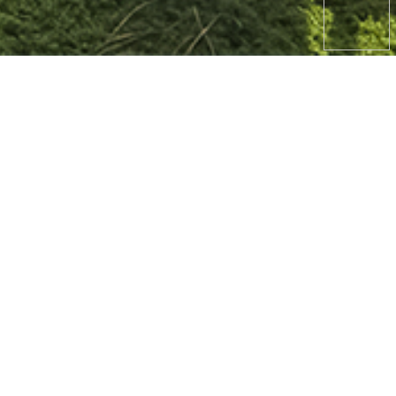
갯벌체험
애견동반
서비스