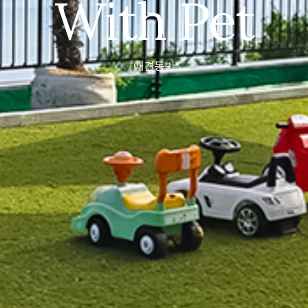
With Pet
애견동반