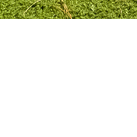
전객실오션뷰
바베큐파티
카페&라이