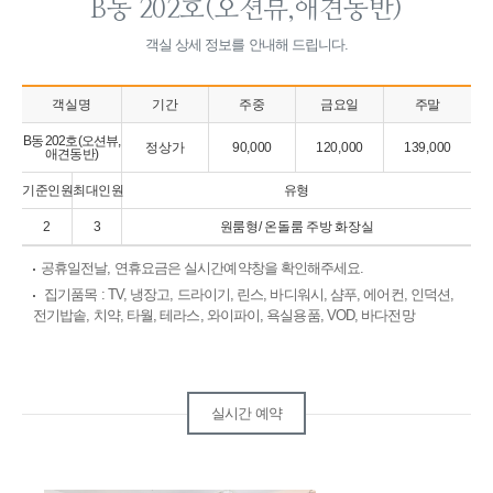
B동 202호(오션뷰,애견동반)
객실 상세 정보를 안내해 드립니다.
객실명
기간
주중
금요일
주말
B동 202호(오션뷰,
정상가
90,000
120,000
139,000
애견동반)
기준인원
최대인원
유형
2
3
원룸형/ 온돌룸 주방 화장실
공휴일전날, 연휴요금은 실시간예약창을 확인해주세요.
집기품목
: TV, 냉장고, 드라이기, 린스, 바디워시, 샴푸, 에어컨, 인덕션,
전기밥솥, 치약, 타월, 테라스, 와이파이, 욕실용품, VOD, 바다전망
실시간 예약