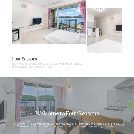
Four Seasons
Stay Four Seasons, the space where you will be happier
I'll be waiting. See you soon, we
Welcome to Four Seasons
Stays with sea views in all rooms have crispy duvets and cute props.
There is also a panoramic sea view and sunshine every morning.