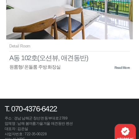
Detail Room
A동 102호(오션뷰, 애견동반)
원룸형/ 온돌룸 주방 화장실
Read More
T. 070-4376-6422
주소 : 경남 남해군 창선면 동부대로 2789
업체명 : 남해 봄여름가을겨울 애견동반 펜션
대표자 : 김은실
사업자번호 : 722-35-00228