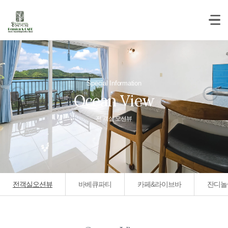
Special Information
Ocean View
전 객실 오션뷰
전객실오션뷰
바베큐파티
카페&라이브바
잔디놀