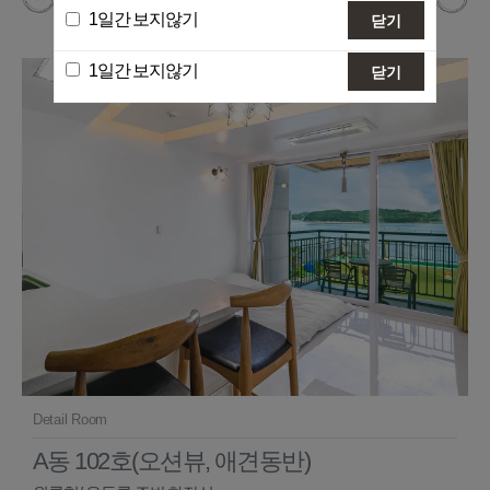
1일간 보지않기
닫기
남해 봄여름가을겨울 애견동반 펜션의 객실을 소개합니다.
1일간 보지않기
닫기
Detail Room
A동 102호(오션뷰, 애견동반)